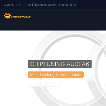
0176 - 400 31 880
kontakt@speer-chiptuning.de
CHIPTUNING AUDI A6
Mehr Leistung & Drehmoment
Modell: (C7/4G)