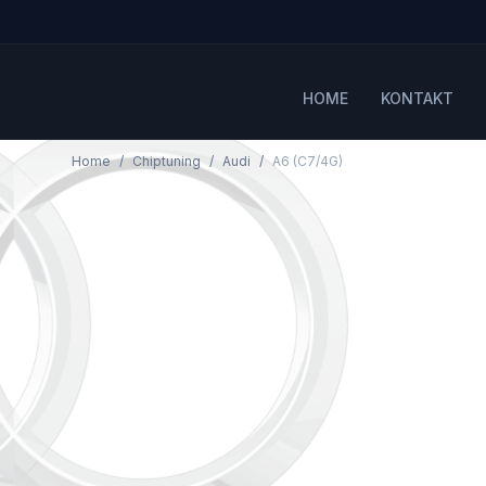
HOME
KONTAKT
Home
Chiptuning
Audi
A6 (C7/4G)