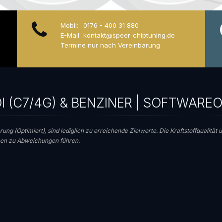
Mobil:
0176 - 400 31 880
E-Mail:
kontakt@speer-chiptuning.de
Termine nur nach Vereinbarung
DI (C7/4G) & BENZINER | SOFTWAR
rung (Optimiert), sind lediglich zu erreichende Zielwerte. Die Kraftstoffqualitä
nnen zu Abweichungen führen.