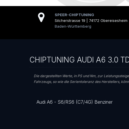
SPEER-CHIPTUNING
Silcherstrasse 19 | 74172 Obereisesheim
Baden-Württemberg
CHIPTUNING AUDI A6 3.0 T
Die dargestellten Werte, in PS und Nm, zur Leistungssteige
Fahrzeugs, so wie die Serientoleranz des Herstellers, kö
Audi A6 - S6/RS6 (C7/4G) Benziner