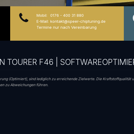
Mobil:
0176 - 400 31 880
E-Mail:
kontakt@speer-chiptuning.de
Termine nur nach Vereinbarung
N TOURER F46 | SOFTWAREOPTIMI
rung (Optimiert), sind lediglich zu erreichende Zielwerte. Die Kraftstoffqualitä
nnen zu Abweichungen führen.