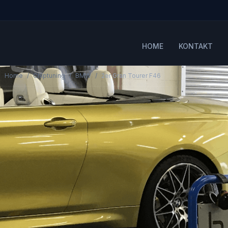
HOME
KONTAKT
Home
Chiptuning
BMW
2er Gran Tourer F46