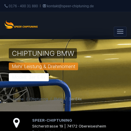
0176 - 400 31 880
kontakt@speer-chiptuning.de
CHIPTUNING BMW
Mehr Leistung & Drehmoment
Modell: 3er E4x
Home
Chiptuning
BMW
3er E4x
SPEER-CHIPTUNING
Silcherstrasse 19 | 74172 Obereisesheim