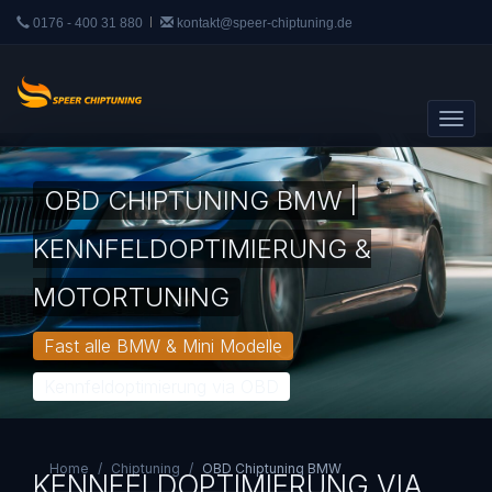
0176 - 400 31 880
kontakt@speer-chiptuning.de
OBD CHIPTUNING BMW |
KENNFELDOPTIMIERUNG &
MOTORTUNING
Fast alle BMW & Mini Modelle
Kennfeldoptimierung via OBD
Home
Chiptuning
OBD Chiptuning BMW
KENNFELDOPTIMIERUNG VIA