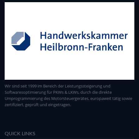
Wir sind seit 1999 im Bereich der Leistungssteigerung und
Softwaresoptimierung für PKWs & LKWs, durch die direkte
Umprogrammierung des Motorsteuergerätes, europaweit tätig sowie
zertifiziert, geprüft und eingetragen.
QUICK LINKS