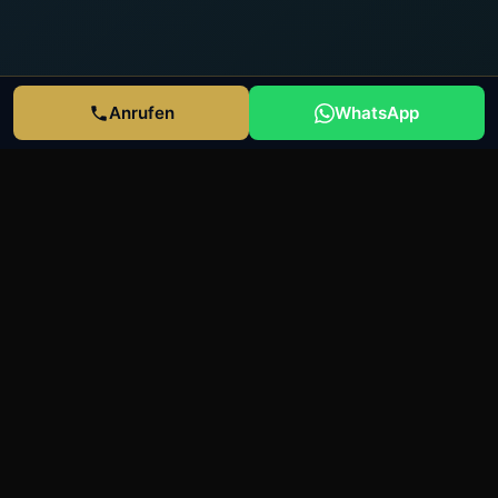
Anrufen
WhatsApp
Warum
E-Auto Chiptuning
?
⚡