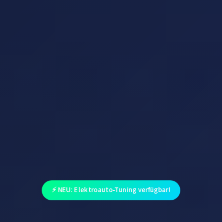
⚡ NEU: Elektroauto-Tuning verfügbar!