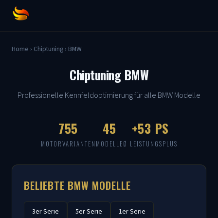
Home
›
Chiptuning
›
BMW
Chiptuning BMW
Professionelle Kennfeldoptimierung für alle BMW Modelle
755
45
+53 PS
MOTORVARIANTEN
MODELLE
Ø LEISTUNGSPLUS
BELIEBTE BMW MODELLE
3er Serie
5er Serie
1er Serie