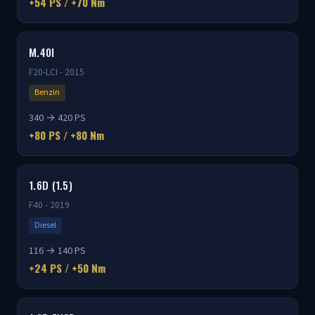
+54 PS / +70 Nm
M.40I
F20-LCI - 2015
Benzin
340 → 420 PS
+80 PS / +80 Nm
1.6D (1.5)
F40 - 2019
Diesel
116 → 140 PS
+24 PS / +50 Nm