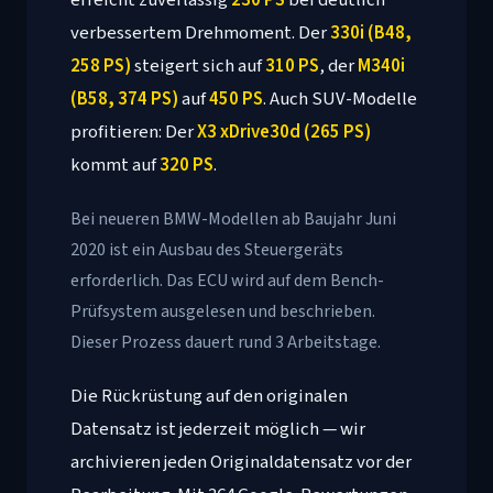
erreicht zuverlässig
230 PS
bei deutlich
verbessertem Drehmoment. Der
330i (B48,
258 PS)
steigert sich auf
310 PS
, der
M340i
(B58, 374 PS)
auf
450 PS
. Auch SUV-Modelle
profitieren: Der
X3 xDrive30d (265 PS)
kommt auf
320 PS
.
Bei neueren BMW-Modellen ab Baujahr Juni
2020 ist ein Ausbau des Steuergeräts
erforderlich. Das ECU wird auf dem Bench-
Prüfsystem ausgelesen und beschrieben.
Dieser Prozess dauert rund 3 Arbeitstage.
Die Rückrüstung auf den originalen
Datensatz ist jederzeit möglich — wir
archivieren jeden Originaldatensatz vor der