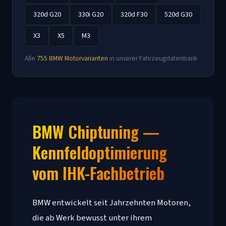
320d G20
330i G20
320d F30
520d G30
X3
X5
M3
Alle
755 BMW Motorvarianten
in unserer Fahrzeugdatenbank
BMW Chiptuning —
Kennfeldoptimierung
vom IHK-Fachbetrieb
BMW entwickelt seit Jahrzehnten Motoren,
die ab Werk bewusst unter ihrem